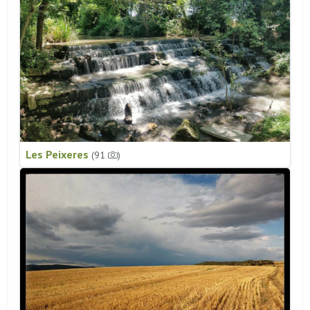
Les Peixeres
(91
)