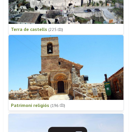
Terra de castells
(225
)
Patrimoni religiós
(196
)