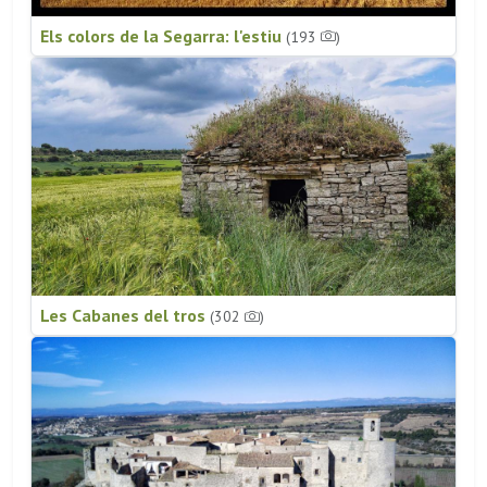
Els colors de la Segarra: l'estiu
(193
)
Les Cabanes del tros
(302
)