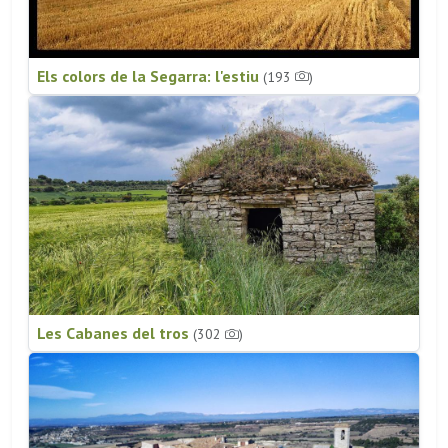
Els colors de la Segarra: l'estiu
(193
)
Les Cabanes del tros
(302
)