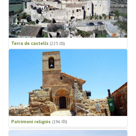
Terra de castells
(225
)
Patrimoni religiós
(196
)