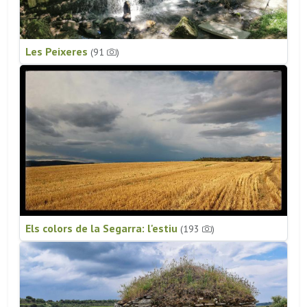
Les Peixeres
(91
)
Els colors de la Segarra: l'estiu
(193
)