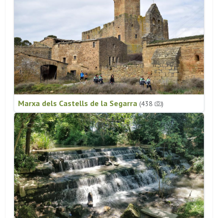
Marxa dels Castells de la Segarra
(438
)