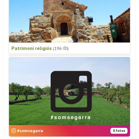
Patrimoni religiós
(196
)
#somsegarra
0 fotos