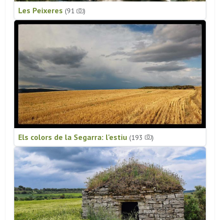
Les Peixeres
(91
)
Els colors de la Segarra: l'estiu
(193
)