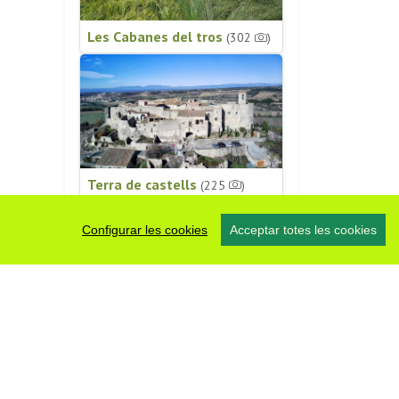
Les Cabanes del tros
(302
)
Terra de castells
(225
)
Configurar les cookies
Acceptar totes les cookies
Patrimoni religiós
(196
)