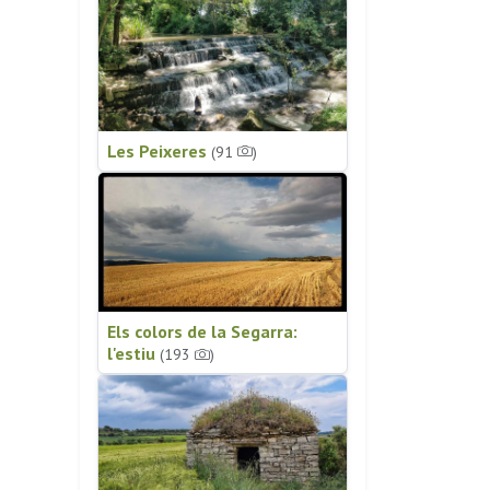
Les Peixeres
(91
)
Els colors de la Segarra:
l'estiu
(193
)