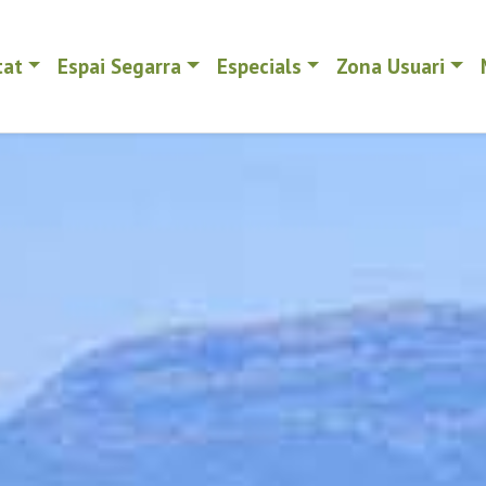
tat
Espai Segarra
Especials
Zona Usuari