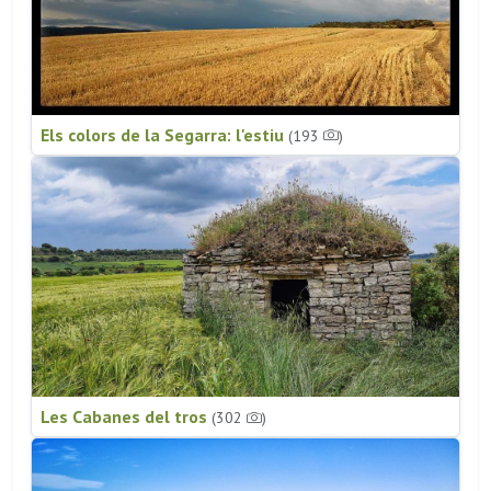
Els colors de la Segarra: l'estiu
(193
)
Les Cabanes del tros
(302
)