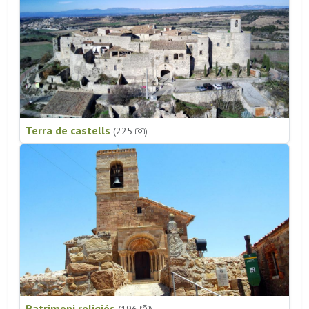
Terra de castells
(225
)
Patrimoni religiós
(196
)