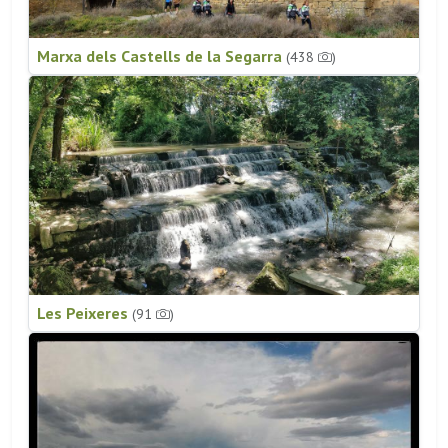
Marxa dels Castells de la Segarra
(438
)
Les Peixeres
(91
)