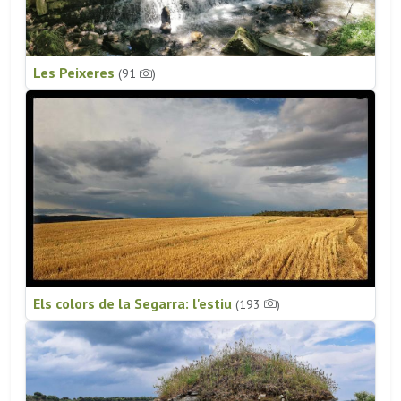
Les Peixeres
(91
)
Els colors de la Segarra: l'estiu
(193
)