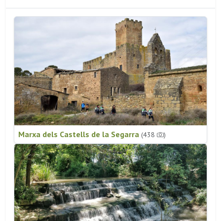
Marxa dels Castells de la Segarra
(438
)