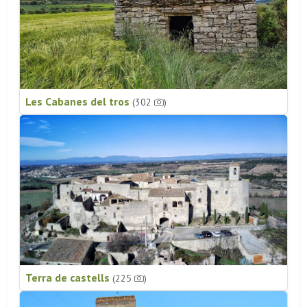
Les Cabanes del tros
(302
)
Terra de castells
(225
)