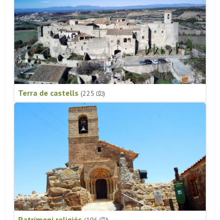
Terra de castells
(225
)
Patrimoni religiós
(196
)