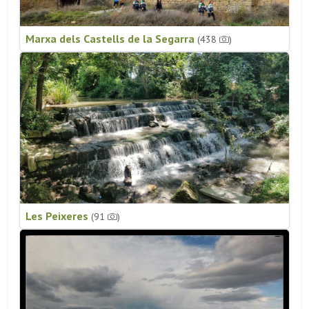
Marxa dels Castells de la Segarra
(438
)
Les Peixeres
(91
)