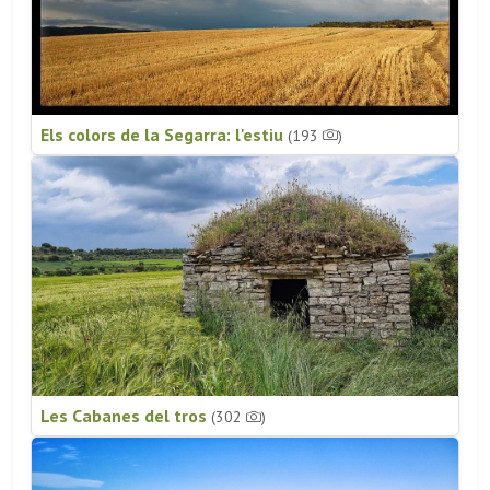
Els colors de la Segarra: l'estiu
(193
)
Les Cabanes del tros
(302
)