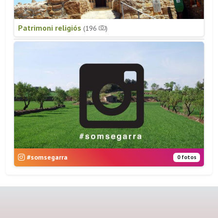
Patrimoni religiós
(196
)
#somsegarra
0 fotos