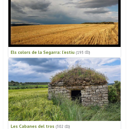
Els colors de la Segarra: l'estiu
(193
)
Les Cabanes del tros
(302
)