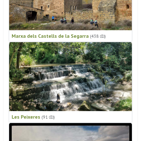
Marxa dels Castells de la Segarra
(438
)
Les Peixeres
(91
)