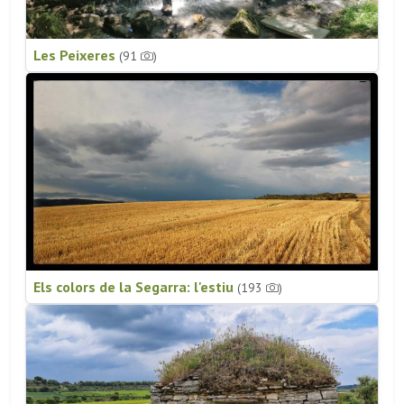
Les Peixeres
(91
)
Els colors de la Segarra: l'estiu
(193
)