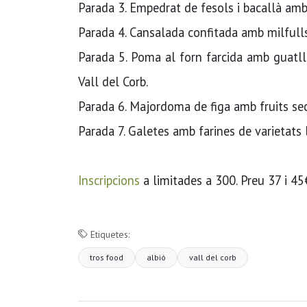
Parada 3. Empedrat de fesols i bacallà amb 
Parada 4. Cansalada confitada amb milfulls d
Parada 5. Poma al forn farcida amb guatlla
Vall del Corb.
Parada 6. Majordoma de figa amb fruits secs
Parada 7. Galetes amb farines de varietats 
Inscripcions
a limitades a 300. Preu 37 i 45
Etiquetes:
tros food
albió
vall del corb