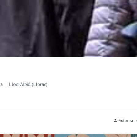
ra
| Lloc: Albió (Llorac)
Autor:
som