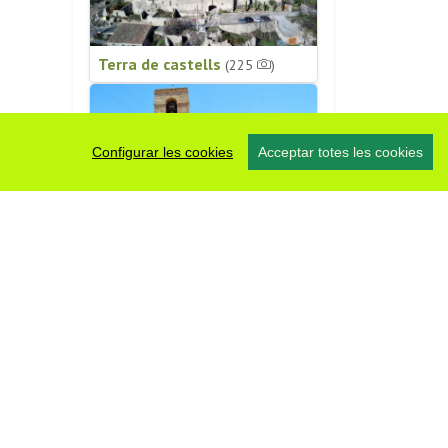
Terra de castells
(225
)
Configurar les cookies
Acceptar totes les cookies
Patrimoni religiós
(196
)
#somsegarra
0 fotos