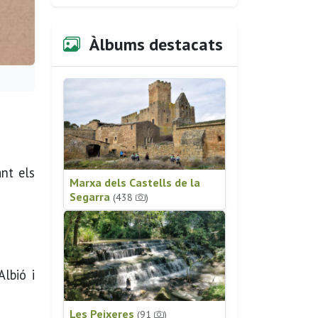
Àlbums destacats
ant els
Marxa dels Castells de la
Segarra
(438
)
lbió i
Les Peixeres
(91
)