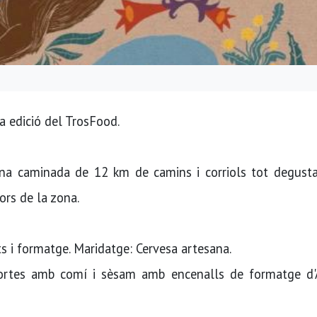
a edició del TrosFood.
. Una caminada de 12 km de camins i corriols tot degust
ors de la zona.
its i formatge. Maridatge: Cervesa artesana.
hortes amb comí i sèsam amb encenalls de formatge d'A