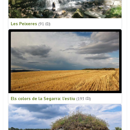
Les Peixeres
(91
)
Els colors de la Segarra: l'estiu
(193
)