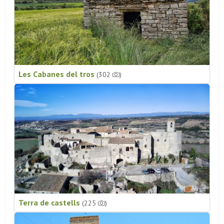
Les Cabanes del tros
(302
)
Terra de castells
(225
)