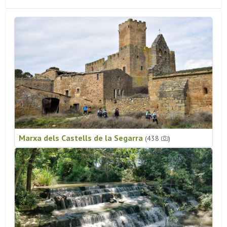
Marxa dels Castells de la Segarra
(438
)