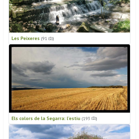
Les Peixeres
(91
)
Els colors de la Segarra: l'estiu
(193
)