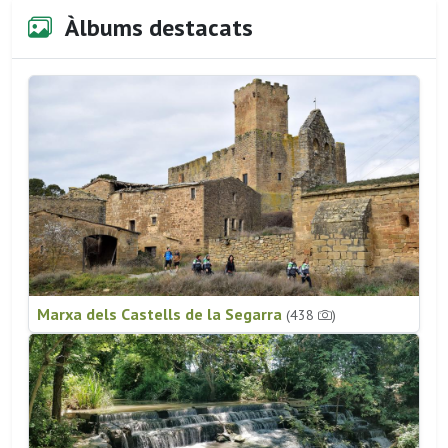
Àlbums destacats
Marxa dels Castells de la Segarra
(438
)