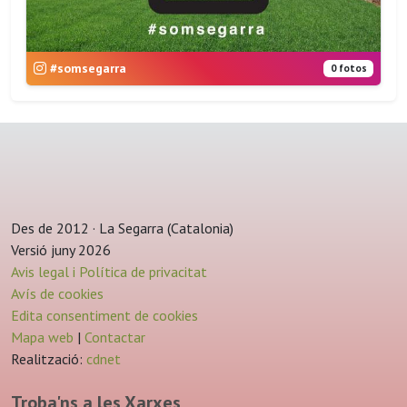
#somsegarra
0 fotos
Des de 2012 · La Segarra (Catalonia)
Versió juny 2026
Avis legal i Política de privacitat
Avís de cookies
Edita consentiment de cookies
Mapa web
|
Contactar
Realització:
cdnet
Troba'ns a les Xarxes