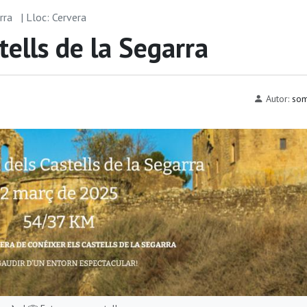
arra
| Lloc: Cervera
ells de la Segarra
Autor:
som