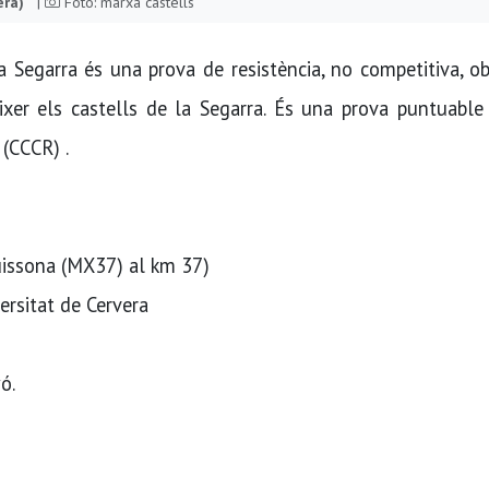
era)
|
Foto: marxa castells
a Segarra és una prova de resistència, no competitiva, o
xer els castells de la Segarra. És una prova puntuable 
 (CCCR) .
uissona (MX37) al km 37)
versitat de Cervera
ó.