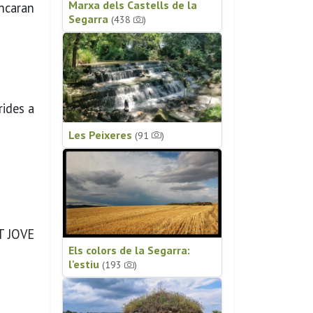
Marxa dels Castells de la
ancaran
Segarra
(438
)
rides a
Les Peixeres
(91
)
ET JOVE
Els colors de la Segarra:
l'estiu
(193
)