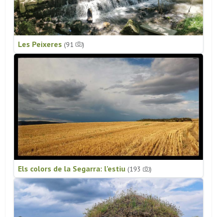
Les Peixeres
(91
)
Els colors de la Segarra: l'estiu
(193
)