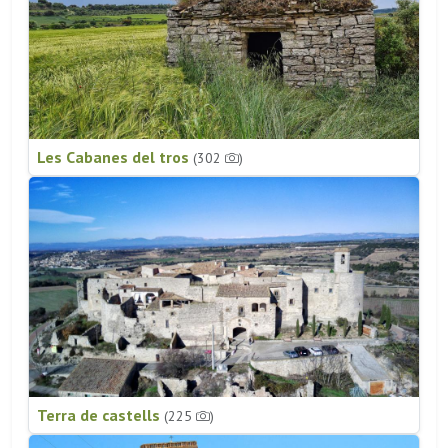
Les Cabanes del tros
(302
)
Terra de castells
(225
)