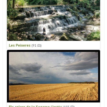
Les Peixeres
(91
)
Els colors de la Segarra: l'estiu
(193
)