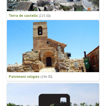
Terra de castells
(225
)
Patrimoni religiós
(196
)