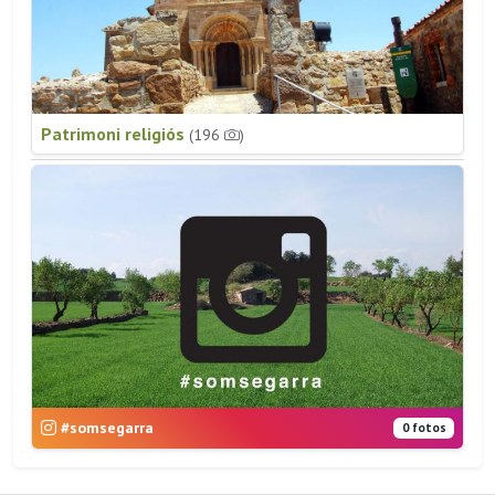
Patrimoni religiós
(196
)
#somsegarra
0 fotos