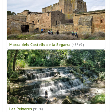
Marxa dels Castells de la Segarra
(438
)
Les Peixeres
(91
)