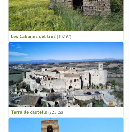
Les Cabanes del tros
(302
)
Terra de castells
(225
)