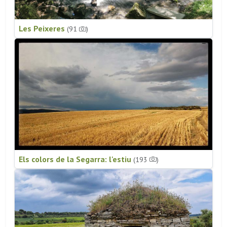
Les Peixeres
(91
)
Els colors de la Segarra: l'estiu
(193
)