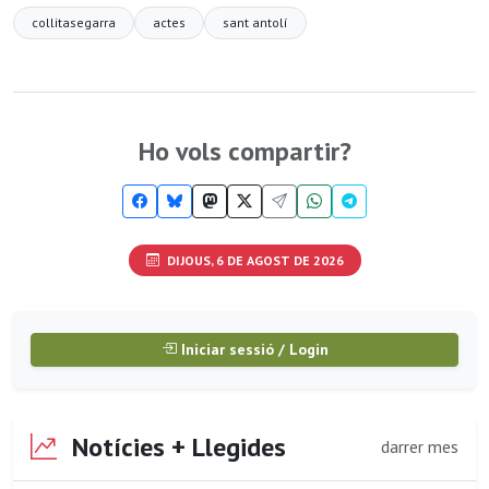
collitasegarra
actes
sant antolí
Ho vols compartir?
DIJOUS, 6 DE AGOST DE 2026
Iniciar sessió / Login
Notícies + Llegides
darrer mes