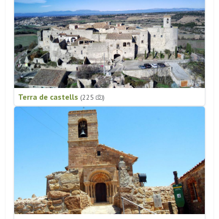
Terra de castells
(225
)