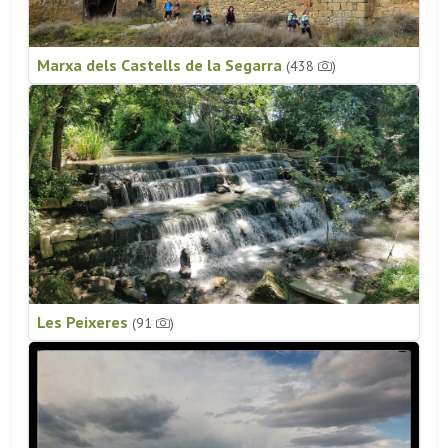
Marxa dels Castells de la Segarra
(438
)
Les Peixeres
(91
)