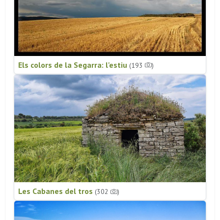
Els colors de la Segarra: l'estiu
(193
)
Les Cabanes del tros
(302
)