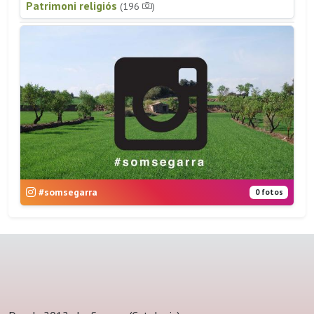
Patrimoni religiós
(196
)
#somsegarra
0 fotos