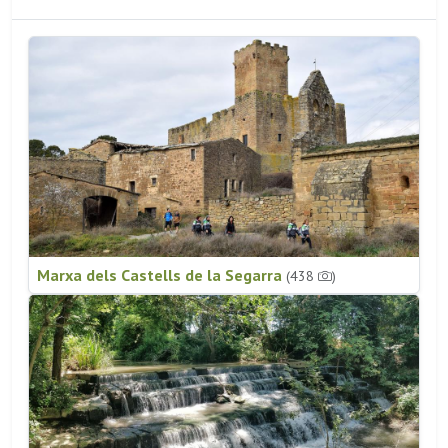
Marxa dels Castells de la Segarra
(438
)