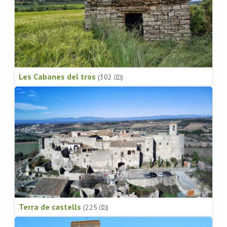
Les Cabanes del tros
(302
)
Terra de castells
(225
)