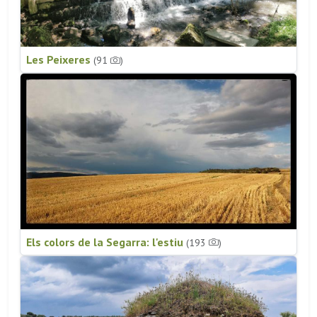
Les Peixeres
(91
)
Els colors de la Segarra: l'estiu
(193
)