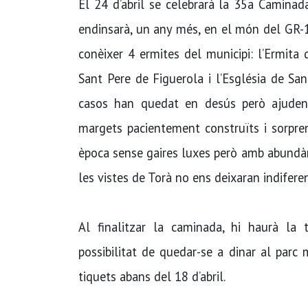
El 24 d’abril se celebrarà la 35a Caminad
endinsarà, un any més, en el món del GR-1
conèixer 4 ermites del municipi: l’Ermita 
Sant Pere de Figuerola i l’Església de Sa
casos han quedat en desús però ajuden 
margets pacientement construïts i sorpre
època sense gaires luxes però amb abundànc
les vistes de Torà no ens deixaran indifere
Al finalitzar la caminada, hi haurà la t
possibilitat de quedar-se a dinar al parc 
tiquets abans del 18 d’abril.