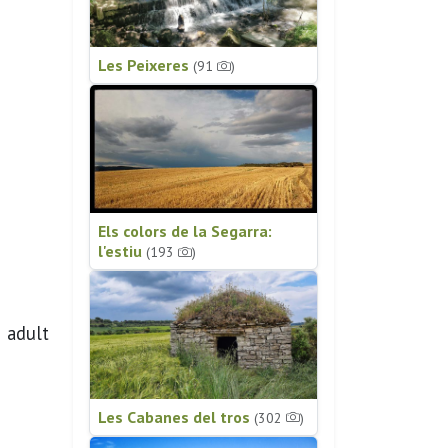
Les Peixeres
(91
)
Els colors de la Segarra:
l'estiu
(193
)
n adult
Les Cabanes del tros
(302
)