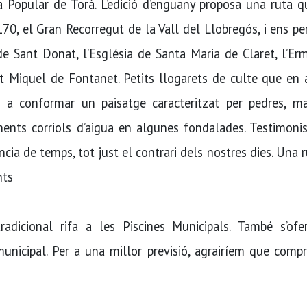
a Popular de Torà. L’edició d’enguany proposa una ruta 
70, el Gran Recorregut de la Vall del Llobregós, i ens p
de Sant Donat, l’Església de Santa Maria de Claret, l’Er
nt Miquel de Fontanet. Petits llogarets de culte que en
a conformar un paisatge caracteritzat per pedres, ma
nents corriols d’aigua en algunes fondalades. Testimoni
ia de temps, tot just el contrari dels nostres dies. Una 
nts
radicional rifa a les Piscines Municipals. També s’ofer
municipal. Per a una millor previsió, agrairíem que comp