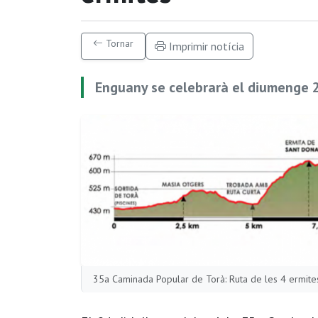
Tornar
Imprimir notícia
Enguany se celebrarà el diumenge 2
35a Caminada Popular de Torà: Ruta de les 4 ermit