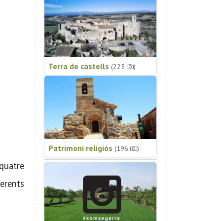
Terra de castells
(225
)
Patrimoni religiós
(196
)
quatre
ferents