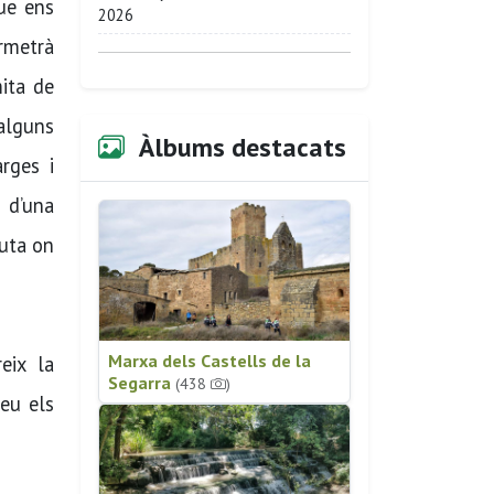
que ens
2026
ermetrà
mita de
 alguns
Àlbums destacats
rges i
s d’una
ruta on
Marxa dels Castells de la
eix la
Segarra
(438
)
reu els