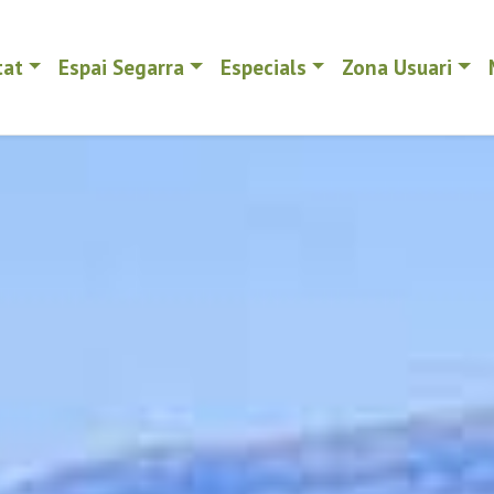
tat
Espai Segarra
Especials
Zona Usuari