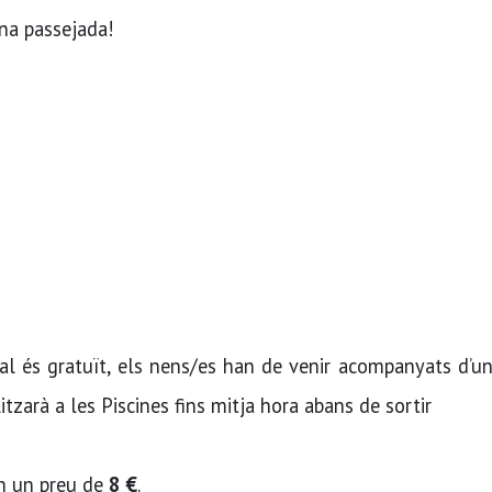
na passejada!
al és gratuït, els nens/es han de venir acompanyats d’u
itzarà a les Piscines fins mitja hora abans de sortir
ran un preu de
8 €
.