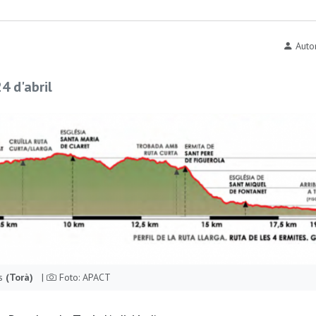
Auto
4 d'abril
es
(Torà)
|
Foto: APACT