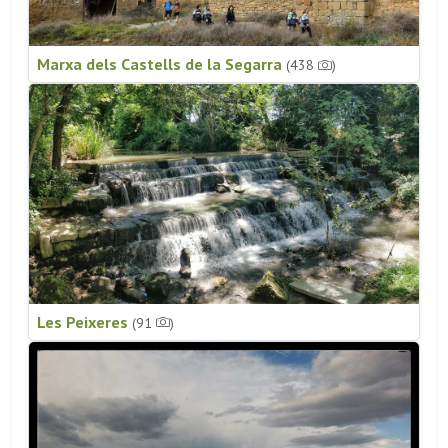
Marxa dels Castells de la Segarra
(438
)
Les Peixeres
(91
)