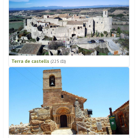
Terra de castells
(225
)