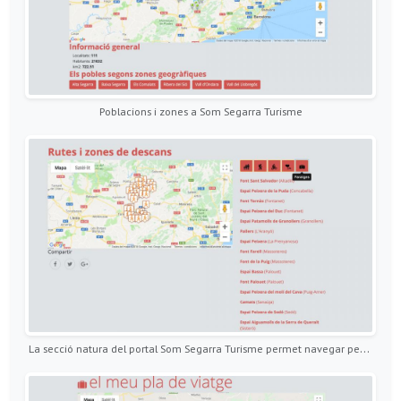
Poblacions i zones a Som Segarra Turisme
La secció natura del portal Som Segarra Turisme permet navegar per poblacions o tipus d'activitat