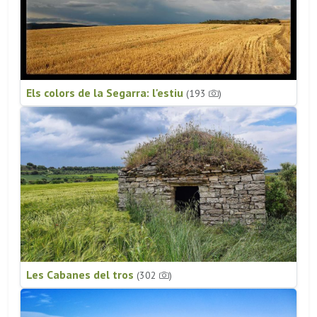
Els colors de la Segarra: l'estiu
(193
)
Les Cabanes del tros
(302
)