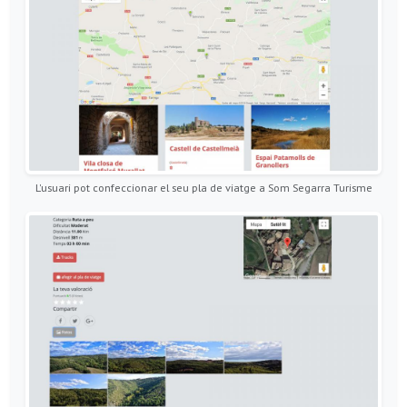
L'usuari pot confeccionar el seu pla de viatge a Som Segarra Turisme