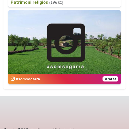
Patrimoni religiós
(196
)
#somsegarra
0 fotos