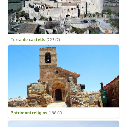
Terra de castells
(225
)
Patrimoni religiós
(196
)