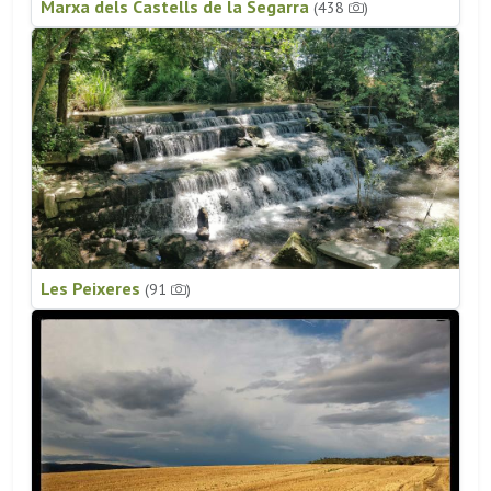
Marxa dels Castells de la Segarra
(438
)
Les Peixeres
(91
)