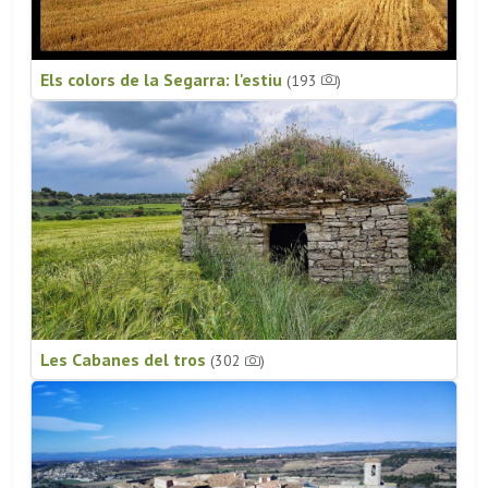
Els colors de la Segarra: l'estiu
(193
)
Les Cabanes del tros
(302
)