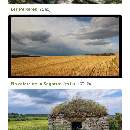
Les Peixeres
(91
)
Els colors de la Segarra: l'estiu
(193
)