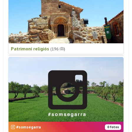
Patrimoni religiós
(196
)
#somsegarra
0 fotos