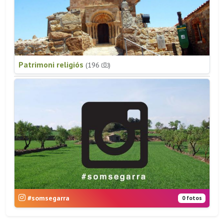
Patrimoni religiós
(196
)
#somsegarra
0 fotos