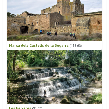
Marxa dels Castells de la Segarra
(438
)
Les Peixeres
(91
)