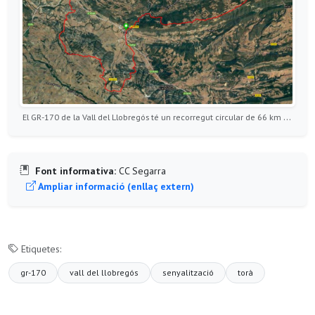
El GR-170 de la Vall del Llobregós té un recorregut circular de 66 km entre els municipis de Torà, Ivorra, Massoteres, Biosca i Pinós
Font informativa:
CC Segarra
Ampliar informació (enllaç extern)
Etiquetes:
gr-170
vall del llobregós
senyalització
torà