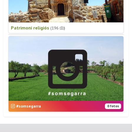
Patrimoni religiós
(196
)
#somsegarra
0 fotos