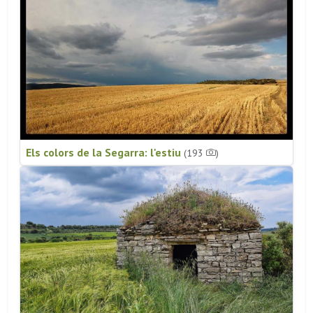
Els colors de la Segarra: l'estiu
(193
)