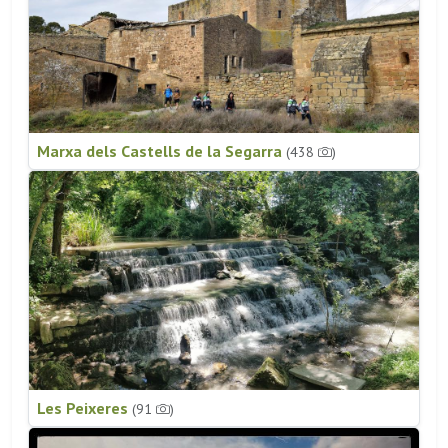
Marxa dels Castells de la Segarra
(438
)
Les Peixeres
(91
)