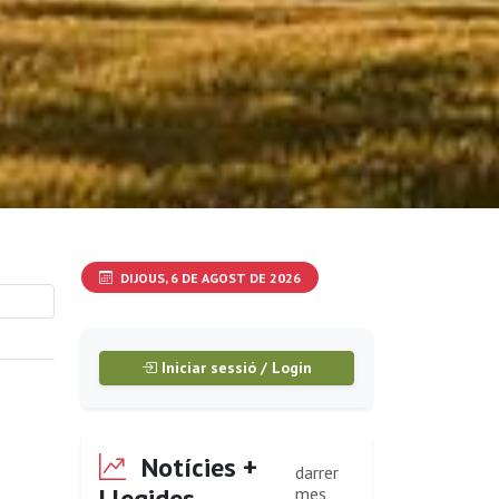
DIJOUS, 6 DE AGOST DE 2026
Iniciar sessió / Login
Notícies +
darrer
Llegides
mes