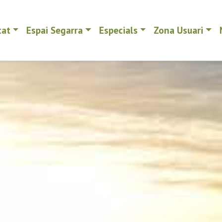
tat
Espai Segarra
Especials
Zona Usuari