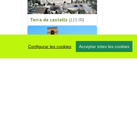
Terra de castells
(225
)
Configurar les cookies
Acceptar totes les cookies
Patrimoni religiós
(196
)
#somsegarra
0 fotos