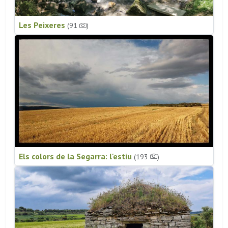
Les Peixeres
(91
)
Els colors de la Segarra: l'estiu
(193
)