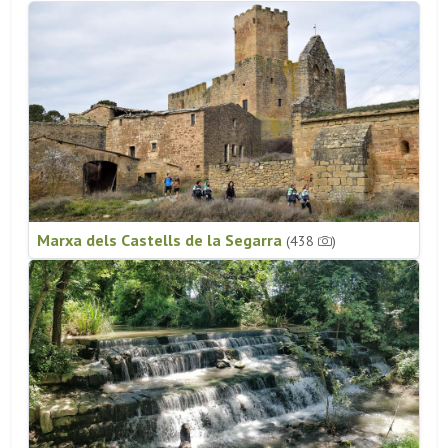
Marxa dels Castells de la Segarra
(438
)