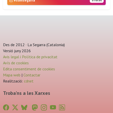
#somsegarra
0 fotos
Des de 2012 · La Segarra (Catalonia)
Versió juny 2026
Avis legal i Política de privacitat
Avís de cookies
Edita consentiment de cookies
Mapa web
|
Contactar
Realització:
cdnet
Troba'ns a les Xarxes