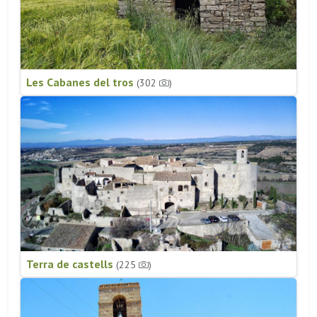
Les Cabanes del tros
(302
)
Terra de castells
(225
)