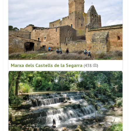
Marxa dels Castells de la Segarra
(438
)