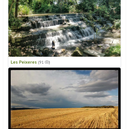
Les Peixeres
(91
)