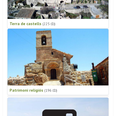
Terra de castells
(225
)
Patrimoni religiós
(196
)