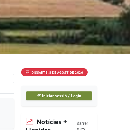
DISSABTE, 8 DE AGOST DE 2026
Iniciar sessió / Login
Notícies +
darrer
Llegides
mes