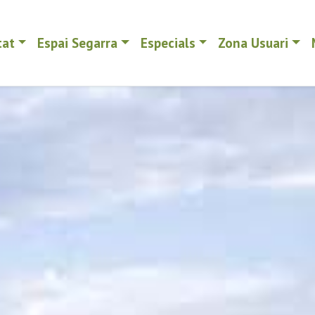
tat
Espai Segarra
Especials
Zona Usuari