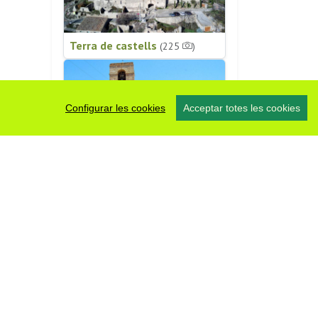
Terra de castells
(225
)
Configurar les cookies
Acceptar totes les cookies
Patrimoni religiós
(196
)
#somsegarra
0 fotos