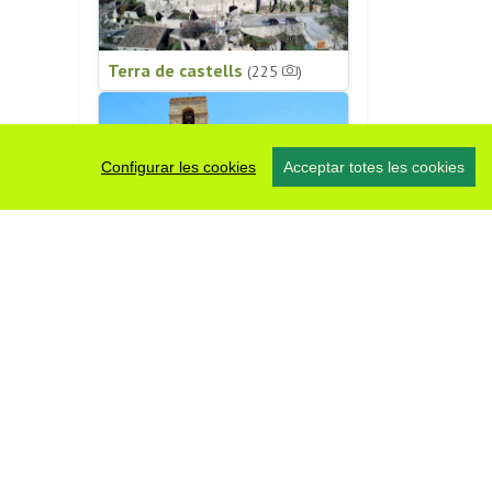
Terra de castells
(225
)
Configurar les cookies
Acceptar totes les cookies
Patrimoni religiós
(196
)
#somsegarra
0 fotos