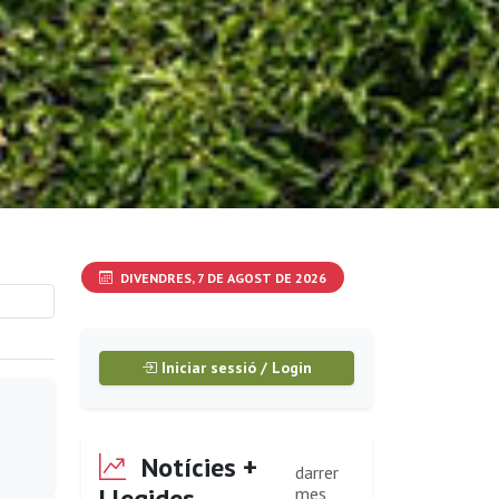
DIVENDRES, 7 DE AGOST DE 2026
Iniciar sessió / Login
Notícies +
darrer
Llegides
mes