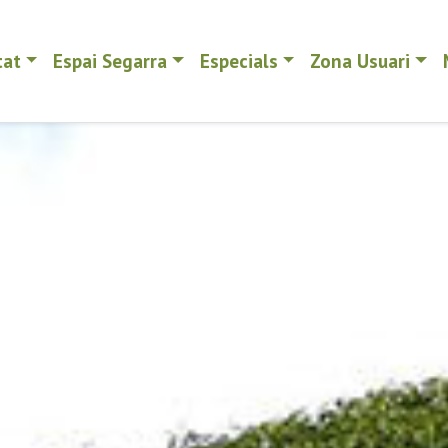
tat
Espai Segarra
Especials
Zona Usuari