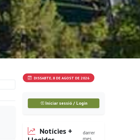
DISSABTE, 8 DE AGOST DE 2026
Iniciar sessió / Login
Notícies +
darrer
Llegides
mes