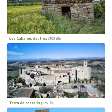
Les Cabanes del tros
(302
)
Terra de castells
(225
)