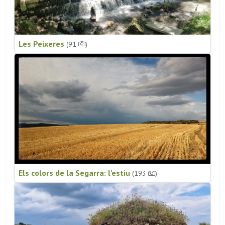
Les Peixeres
(91
)
Els colors de la Segarra: l'estiu
(193
)