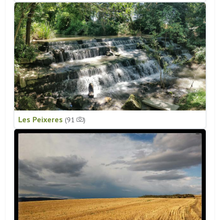
Les Peixeres
(91
)