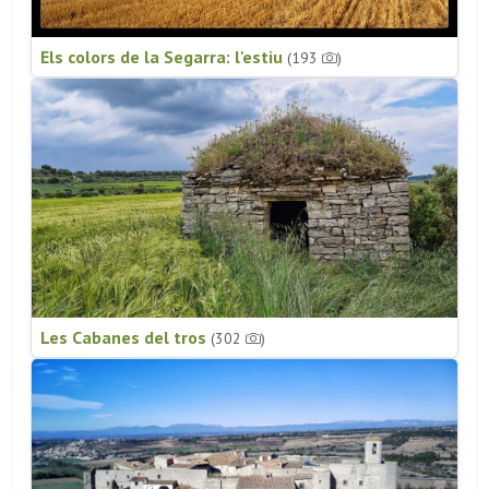
Els colors de la Segarra: l'estiu
(193
)
Les Cabanes del tros
(302
)