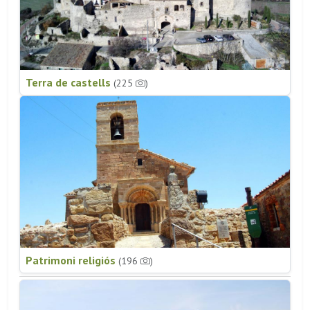
Terra de castells
(225
)
Patrimoni religiós
(196
)