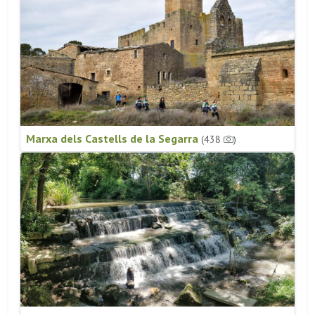
Marxa dels Castells de la Segarra
(438
)