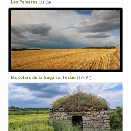
Les Peixeres
(91
)
Els colors de la Segarra: l'estiu
(193
)