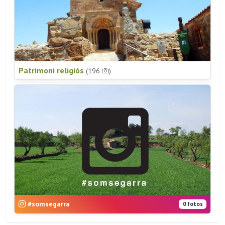
Patrimoni religiós
(196
)
#somsegarra
0 fotos