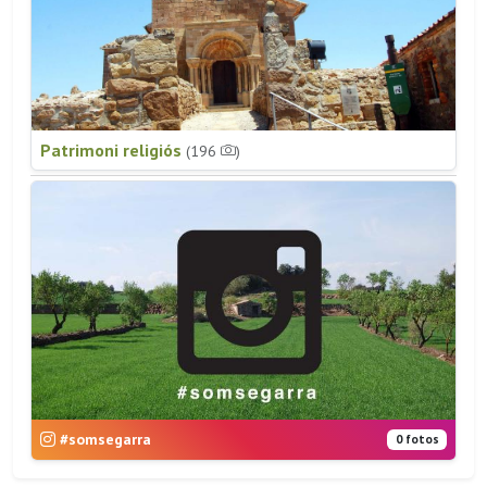
Patrimoni religiós
(196
)
#somsegarra
0 fotos