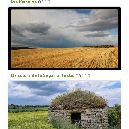
Les Peixeres
(91
)
Els colors de la Segarra: l'estiu
(193
)