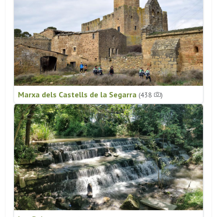
Marxa dels Castells de la Segarra
(438
)