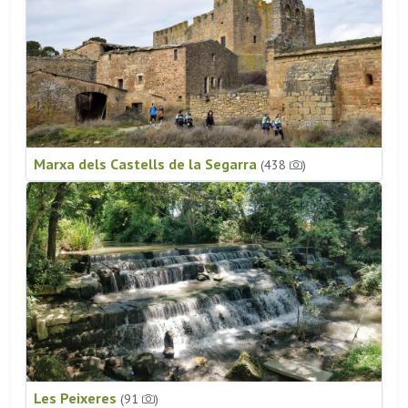
Marxa dels Castells de la Segarra
(438
)
Les Peixeres
(91
)