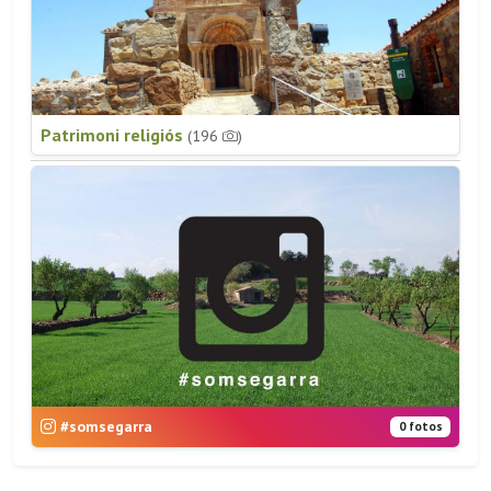
Patrimoni religiós
(196
)
#somsegarra
0 fotos