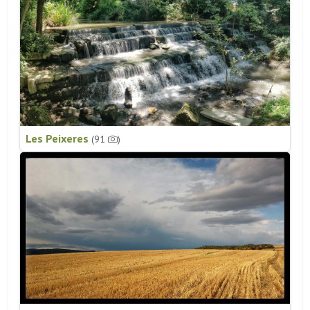
Les Peixeres
(91
)