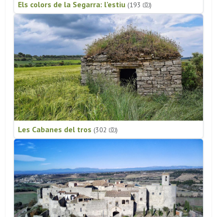
Els colors de la Segarra: l'estiu
(193
)
Les Cabanes del tros
(302
)