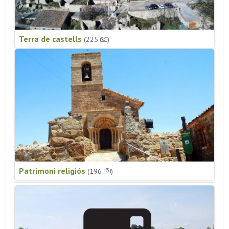
Terra de castells
(225
)
Patrimoni religiós
(196
)