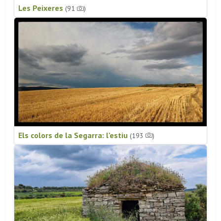
Les Peixeres
(91
)
Els colors de la Segarra: l'estiu
(193
)