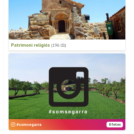
Patrimoni religiós
(196
)
#somsegarra
0 fotos