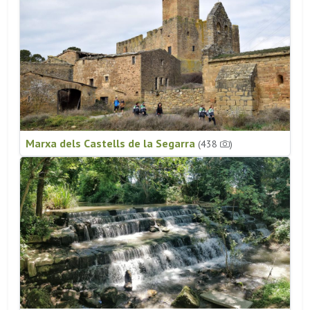
Marxa dels Castells de la Segarra
(438
)