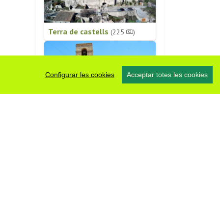
Terra de castells
(225
)
Configurar les cookies
Acceptar totes les cookies
Patrimoni religiós
(196
)
#somsegarra
0 fotos