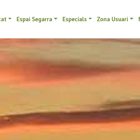
tat
Espai Segarra
Especials
Zona Usuari