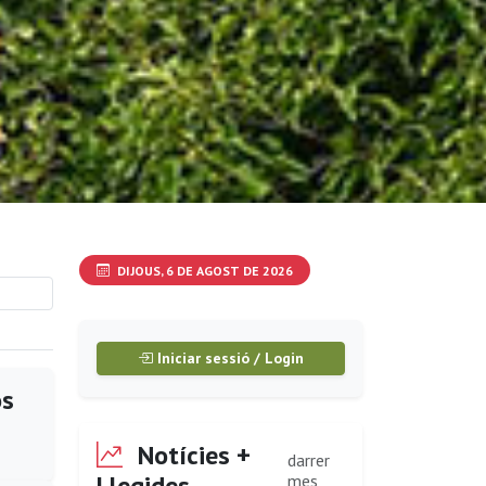
DIJOUS, 6 DE AGOST DE 2026
Iniciar sessió / Login
os
Notícies +
darrer
Llegides
mes