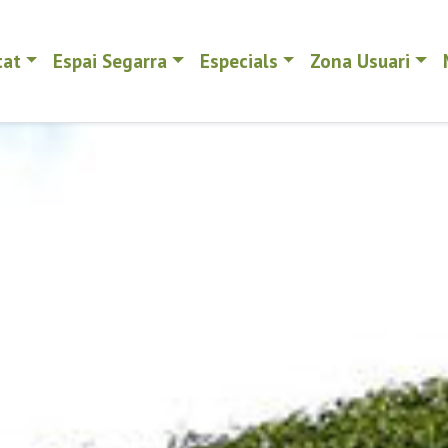
tat
Espai Segarra
Especials
Zona Usuari