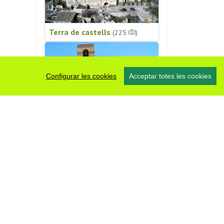
Terra de castells
(225
)
Configurar les cookies
Acceptar totes les cookies
Patrimoni religiós
(196
)
#somsegarra
0 fotos