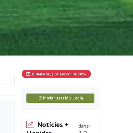
DIUMENGE, 9 DE AGOST DE 2026
Iniciar sessió / Login
Notícies +
darrer
Llegides
mes