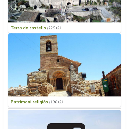
Terra de castells
(225
)
Patrimoni religiós
(196
)