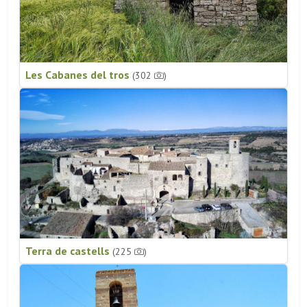
Les Cabanes del tros
(302
)
Terra de castells
(225
)