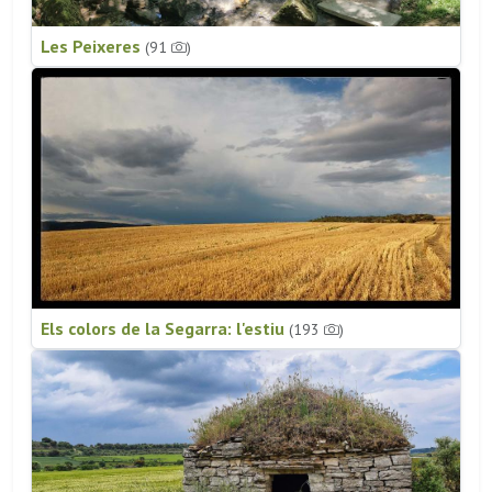
Les Peixeres
(91
)
Els colors de la Segarra: l'estiu
(193
)