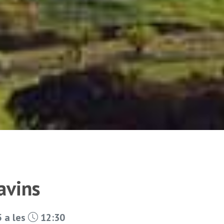
avins
 a les
12:30