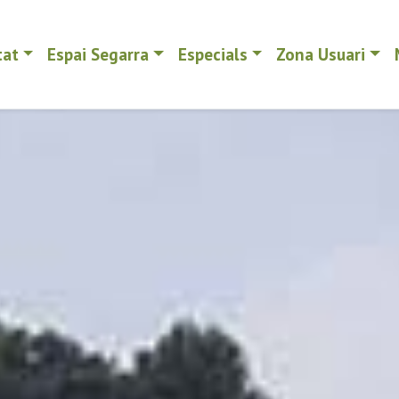
tat
Espai Segarra
Especials
Zona Usuari