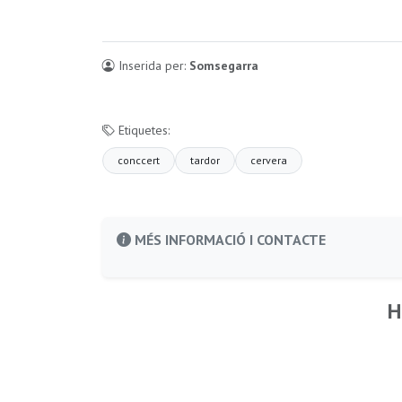
Inserida per:
Somsegarra
Etiquetes:
conccert
tardor
cervera
MÉS INFORMACIÓ I CONTACTE
H