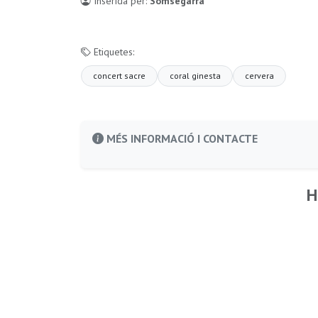
Inserida per:
Somsegarra
Etiquetes:
concert sacre
coral ginesta
cervera
MÉS INFORMACIÓ I CONTACTE
H