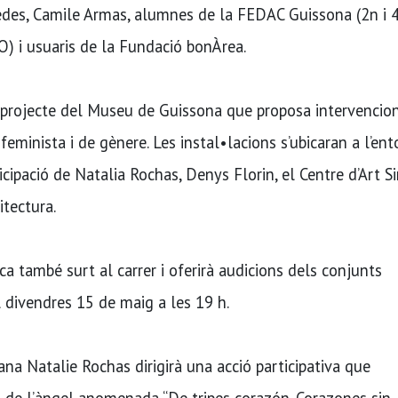
edes, Camile Armas, alumnes de la FEDAC Guissona (2n i 
O) i usuaris de la Fundació bonÀrea.
n projecte del Museu de Guissona que proposa intervencio
feminista i de gènere. Les instal•lacions s’ubicaran a l’ent
cipació de Natalia Rochas, Denys Florin, el Centre d’Art S
itectura.
ca també surt al carrer i oferirà audicions dels conjunts
l divendres 15 de maig a les 19 h.
lana Natalie Rochas dirigirà una acció participativa que