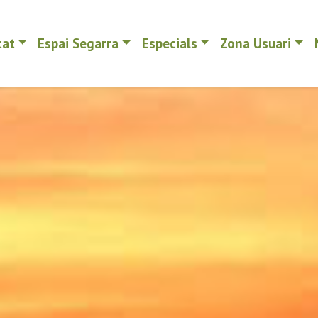
tat
Espai Segarra
Especials
Zona Usuari